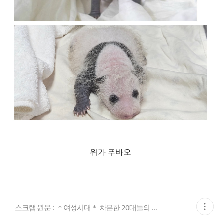
위가 푸바오
현
스크랩 원문 :
＊여성시대＊ 차분한 20대들의 알흠다운 공간
재
게