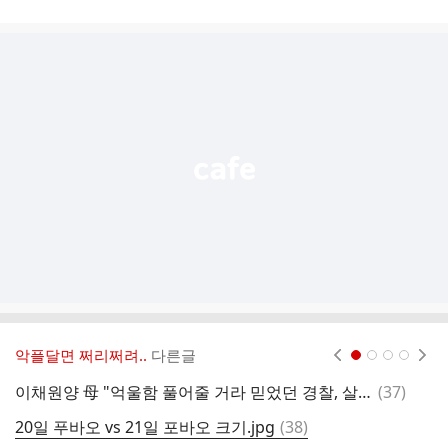
시
글
추
가
기
능
열
기
악플달면 쩌리쩌려..
다른글
현재페이지 1
2
3
4
댓
이채원양 母 "억울함 풀어줄 거라 믿었던 경찰, 살인자의 편"
(
37
)
글
댓
20일 푸바오 vs 21일 포바오 크기.jpg
(
38
)
상
글