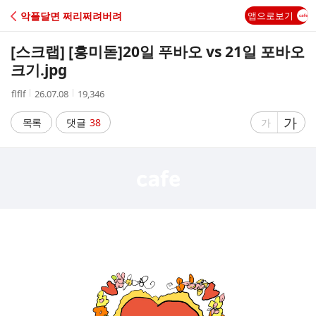
C
악플달면 쩌리쩌려버려
앱으로보기
A
[스크랩] [흥미돋]
20일 푸바오 vs 21일 포바오
F
크기.jpg
작
작
조
flflf
26.07.08
19,346
E
성
성
회
자
시
수
글
가
글
목록
댓글
38
가
간
자
자
크
크
기
기
크
작
게
게