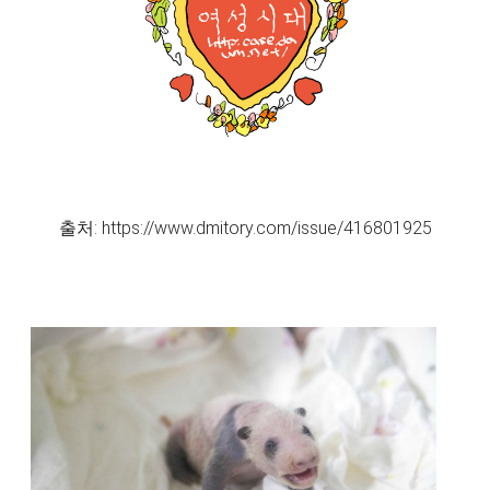
출처: https://www.dmitory.com/issue/416801925