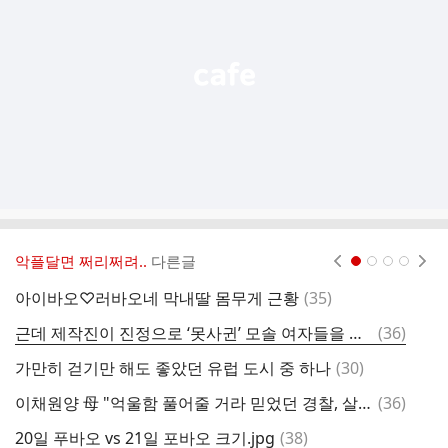
열
기
악플달면 쩌리쩌려..
다른글
현재페이지 1
2
3
4
댓
아이바오♡러바오네 막내딸 몸무게 근황
(
35
)
여
글
댓
근데 제작진이 진정으로 ‘못사귄’ 모솔 여자들을 출연진으로 내세울순 없을거임...
(
36
)
글
댓
가만히 걷기만 해도 좋았던 유럽 도시 중 하나
(
30
)
글
댓
이채원양 母 "억울함 풀어줄 거라 믿었던 경찰, 살인자의 편"
(
36
)
글
댓
20일 푸바오 vs 21일 포바오 크기.jpg
(
38
)
상