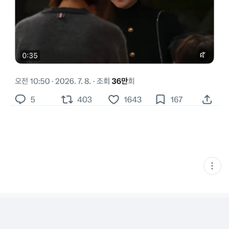
현
재
게
시
글
추
가
기
능