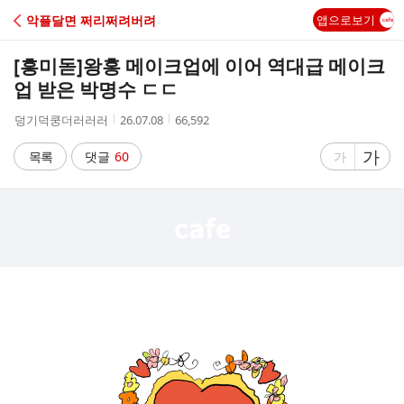
C
악플달면 쩌리쩌려버려
앱으로보기
A
[흥미돋]
왕홍 메이크업에 이어 역대급 메이크
F
업 받은 박명수 ㄷㄷ
작
작
조
덩기덕쿵더러러러
26.07.08
66,592
E
성
성
회
자
시
수
글
가
글
목록
댓글
60
가
간
자
자
크
크
기
기
크
작
게
게