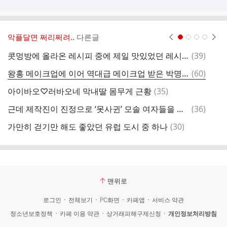
악플달면 쩌리쩌려..
다른글
현재페이지 1
2
3
4
댓
콧멍방에 올라온 레시피 중에 제일 맛있었던 레시피를 알려줘
(
39
)
글
댓
왕홍 메이크업에 이어 역대급 메이크업 받은 박명수 ㄷㄷ
(
60
)
2
글
댓
아이바오♡러바오네 막내딸 몸무게 근황
(
35
)
여
글
댓
근데 제작진이 진정으로 ‘못사귄’ 모솔 여자들을 출연진으로 내세울순 없을거임...
(
36
)
글
댓
가만히 걷기만 해도 좋았던 유럽 도시 중 하나
(
30
)
글
맨위로
로그인
전체보기
PC화면
카페앱
서비스 약관
청소년보호정책
카페 이용 약관
상거래피해구제신청
개인정보처리방침