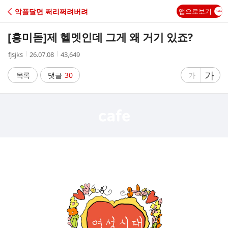
C
악플달면 쩌리쩌려버려
앱으로보기
A
[흥미돋]
제 헬멧인데 그게 왜 거기 있죠?
F
작
작
조
fjsjks
26.07.08
43,649
성
성
회
E
자
시
수
글
가
글
목록
댓글
30
가
간
자
자
크
크
기
기
크
작
게
게