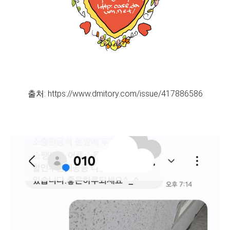
출처: https://www.dmitory.com/issue/417886586