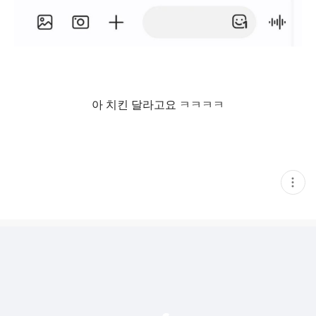
아 치킨 달라고요 ㅋㅋㅋㅋ
현
재
게
시
글
추
가
기
능
열
기