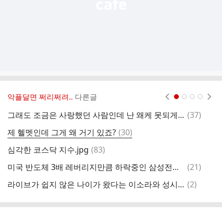
악플달면 쩌리쩌려..
다른글
현재페이지 1
2
3
4
댓
그래도 조금은 사랑했던 사람인데 난 왜케 못되게 말했을까
(
37
)
글
댓
제 헬멧인데 그게 왜 거기 있죠?
(
30
)
글
댓
심각한 코스닥 지수.jpg
(
83
)
아
글
댓
미국 반도체 3배 레버리지만큼 하락중인 삼성전자 하이닉스 본주
(
21
)
글
댓
라이브가 쉽지 않은 나이가 왔다는 이소라와 성시경 ㄷㄷ
(
2
)
가
글