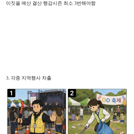
이짓을 예산 결산 행감시즌 최소 3번해야함
3. 각종 지역행사 차출