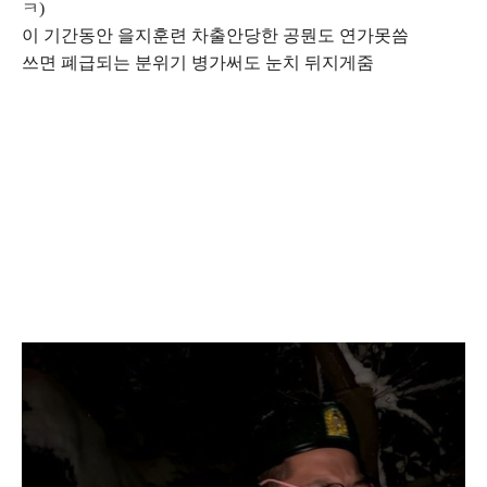
ㅋ)
이 기간동안 을지훈련 차출안당한 공뭔도 연가못씀
쓰면 폐급되는 분위기 병가써도 눈치 뒤지게줌