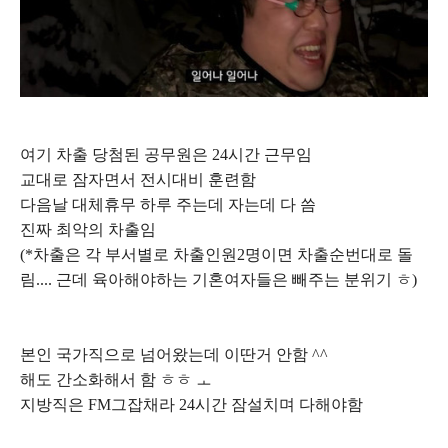
여기 차출 당첨된 공무원은 24시간 근무임
교대로 잠자면서 전시대비 훈련함
다음날 대체휴무 하루 주는데 자는데 다 씀
진짜 최악의 차출임
(*차출은 각 부서별로 차출인원2명이면 차출순번대로 돌
림.... 근데 육아해야하는 기혼여자들은 빼주는 분위기 ㅎ)
본인 국가직으로 넘어왔는데 이딴거 안함 ^^
해도 간소화해서 함 ㅎㅎ ㅗ
지방직은 FM그잡채라 24시간 잠설치며 다해야함