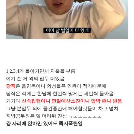
1,2,3,4가 돌아가면서 차출을 부름
여기 쓴 거 외의 업무 더있음
당직
은 읍면동이나 외청들은 인원이 적기때문에
당직은 적게는 한달에 한번씩 많게는 세번씩 돌아옴
거기다
신속집행이니 연말예산소진이니 압박 존나 받음
그냥 본업무 외에 중간중간에 해야할것들이 차고 넘쳐
지방공무원은 일 더러워 진심 ㅠㅗㅗㅗㅗㅗㅗ
걍 자리에 앉아만 있어도 쪽지폭탄임