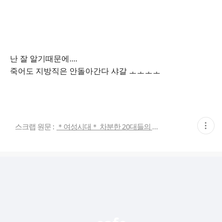
난 잘 알기때문에....
죽어도 지방직은 안돌아간다 샤갈 ㅗㅗㅗㅗ
현
스크랩 원문 :
＊여성시대＊ 차분한 20대들의 알흠다운 공간
재
게
시
글
추
가
기
능
열
기