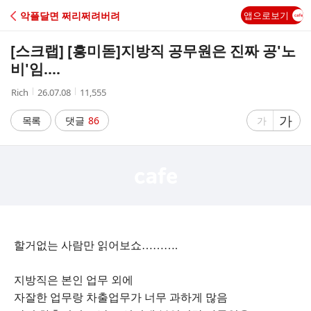
C
악플달면 쩌리쩌려버려
앱으로보기
A
[스크랩] [흥미돋]
지방직 공무원은 진짜 공'노
F
비'임....
작
작
조
Rich
26.07.08
11,555
E
성
성
회
자
시
수
글
가
글
목록
댓글
86
가
간
자
자
크
크
기
기
크
작
게
게
할거없는 사람만 읽어보쇼……….
지방직은 본인 업무 외에
자잘한 업무랑 차출업무가 너무 과하게 많음