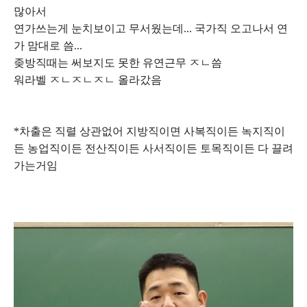
많아서
연가쓰는게 눈치보이고 무서웠는데... 국가직 오고나서 연
가 맘대로 씀...
좆방직때는 써보지도 못한 유연근무 ㅈㄴ씀
워라벨 ㅈㄴㅈㄴㅈㄴ 올라갔음
*차출은 직렬 상관없어 지방직이면 사복직이든 녹지직이
든 농업직이든 전산직이든 사서직이든 토목직이든 다 끌려
가는거임