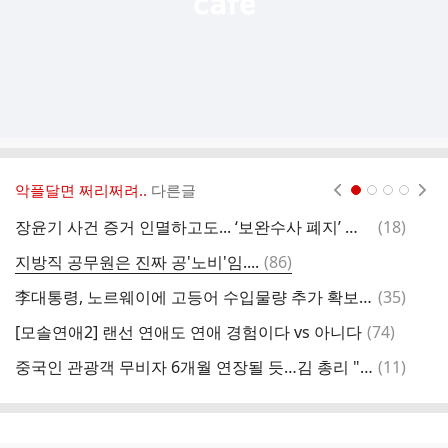
악플달면 쩌리쩌려..
다른글
현재페이지 1
2
3
4
댓
장윤기 사건 증거 인멸하고도... ‘보완수사 폐지’ 말하는 경찰
(
18
)
향
글
댓
지방직 공무원은 진짜 공'노비'임....
(
86
)
난
글
댓
李대통령, 노르웨이에 고등어 수입물량 추가 확보 협조 당부
(
35
)
리
글
댓
[모솔연애2] 랜선 연애도 연애 경험이다 vs 아니다
(
74
)
원
글
댓
중국인 관광객 무비자 6개월 연장될 듯…김 총리 "12월 말까지 연장"
(
11
)
글