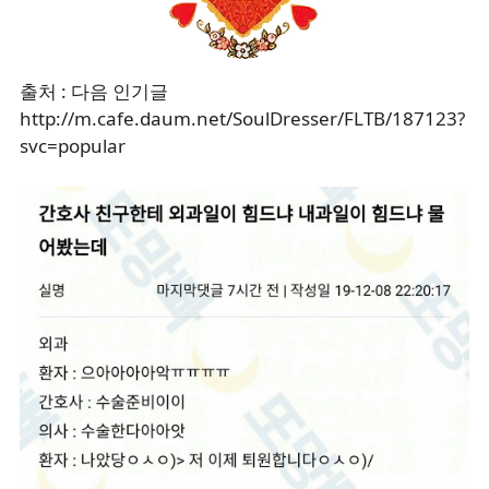
출처 : 다음 인기글
http://m.cafe.daum.net/SoulDresser/FLTB/187123?
svc=popular