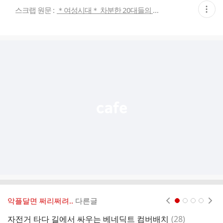
현
스크랩 원문 :
＊여성시대＊ 차분한 20대들의 알흠다운 공간
재
게
시
글
추
가
기
능
열
기
악플달면 쩌리쩌려..
다른글
현재페이지 1
2
3
4
댓
자전거 타다 길에서 싸우는 베네딕트 컴버배치
(
28
)