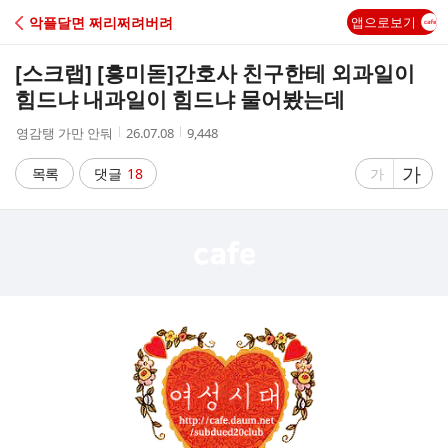
C
악플달면 쩌리쩌려버려
앱으로보기
A
[스크랩] [흥미돋]
간호사 친구한테 외과일이
F
힘드냐 내과일이 힘드냐 물어봤는데
작
작
조
영감탱 가만 안둬
26.07.08
9,448
E
성
성
회
자
시
수
글
가
글
목록
댓글
18
가
간
자
자
크
크
기
기
크
작
게
게