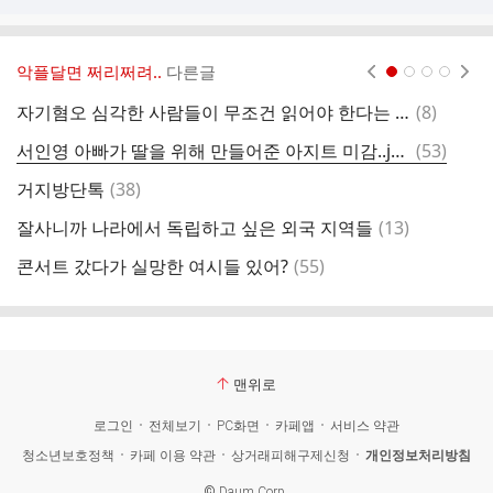
악플달면 쩌리쩌려..
다른글
현재페이지 1
2
3
4
댓
자기혐오 심각한 사람들이 무조건 읽어야 한다는 책 (ft.김혼비 작가, 오은 시인)
(
8
)
[
글
댓
서인영 아빠가 딸을 위해 만들어준 아지트 미감..jpg
(
53
)
오
글
댓
거지방단톡
(
38
)
글
댓
잘사니까 나라에서 독립하고 싶은 외국 지역들
(
13
)
[
글
댓
콘서트 갔다가 실망한 여시들 있어?
(
55
)
나
글
맨위로
로그인
전체보기
PC화면
카페앱
서비스 약관
청소년보호정책
카페 이용 약관
상거래피해구제신청
개인정보처리방침
©
Daum Corp.