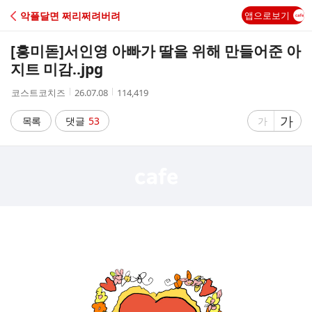
C
악플달면 쩌리쩌려버려
앱으로보기
A
[흥미돋]
서인영 아빠가 딸을 위해 만들어준 아
F
지트 미감..jpg
작
작
조
코스트코치즈
26.07.08
114,419
E
성
성
회
자
시
수
글
가
글
목록
댓글
53
가
간
자
자
크
크
기
기
크
작
게
게