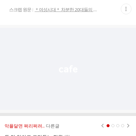
현
스크랩 원문 :
＊여성시대＊ 차분한 20대들의 알흠다운 공간
재
게
시
글
추
가
기
능
열
기
악플달면 쩌리쩌려..
다른글
현재페이지 1
2
3
4