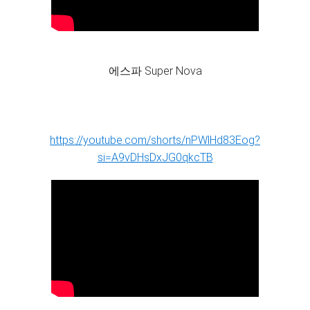
에스파 Super Nova
https://youtube.com/shorts/nPWlHd83Eog?
si=A9vDHsDxJG0qkcTB