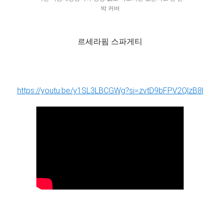
박 커버
르세라핌 스파게티
https://youtu.be/y1SL3LBCGWg?si=zvtD9bFPV2QlzB8l