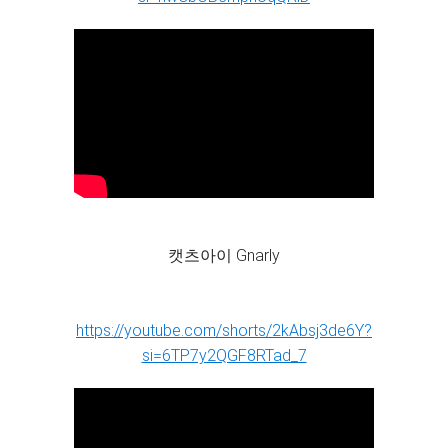
캣츠아이 Gnarly
https://youtube.com/shorts/2kAbsj3de6Y?
si=6TP7y2QGF8RTad_7