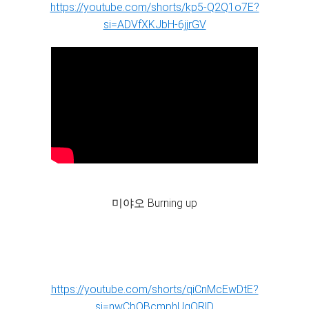
https://youtube.com/shorts/kp5-Q2Q1o7E?
si=ADVfXKJbH-6jjrGV
미야오 Burning up
https://youtube.com/shorts/qiCnMcEwDtE?
si=nwCbOBcmphUqQRlD