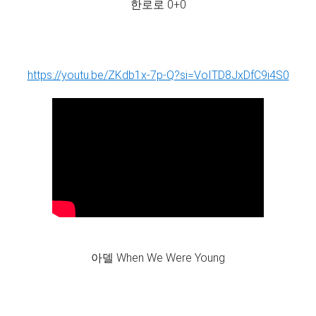
한로로 0+0
https://youtu.be/ZKdb1x-7p-Q?si=VoITD8JxDfC9i4S0
아델 When We Were Young