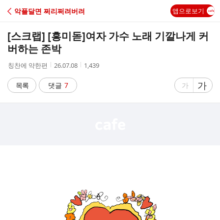
C
악플달면 쩌리쩌려버려
앱으로보기
A
[스크랩] [흥미돋]
여자 가수 노래 기깔나게 커
F
버하는 존박
작
작
조
칭찬에 약한편
26.07.08
1,439
E
성
성
회
자
시
수
글
가
글
목록
댓글
7
가
간
자
자
크
크
기
기
크
작
게
게