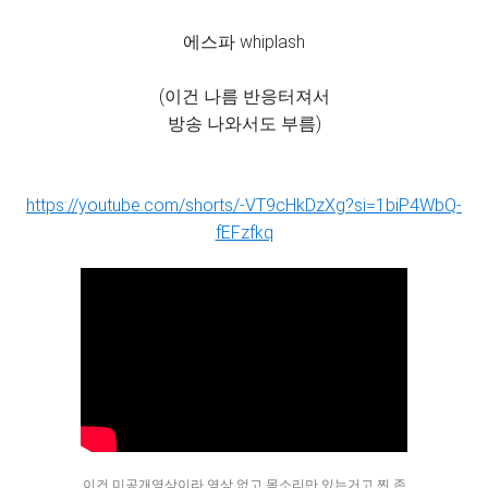
에스파 whiplash
(이건 나름 반응터져서
방송 나와서도 부름)
https://youtube.com/shorts/-VT9cHkDzXg?si=1biP4WbQ-
fEFzfkq
이건 미공개영상이라 영상 없고 목소리만 있는거고 찐 존