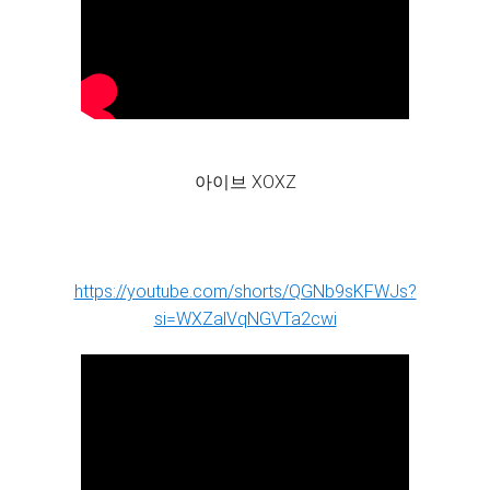
아이브 XOXZ
https://youtube.com/shorts/QGNb9sKFWJs?
si=WXZalVqNGVTa2cwi