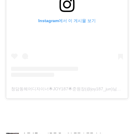
Instagram에서 이 게시물 보기
청담동헤어디자이너🌟JOY187🌟준원장(@joy187_jun)님의 공유 게시물