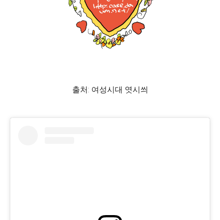
출처: 여성시대 엿시씌