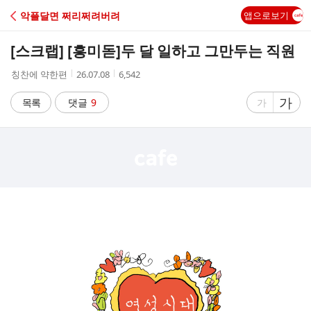
C
악플달면 쩌리쩌려버려
앱으로보기
A
[스크랩] [흥미돋]
두 달 일하고 그만두는 직원
F
작
작
조
칭찬에 약한편
26.07.08
6,542
성
성
회
E
자
시
수
글
가
글
목록
댓글
9
가
간
자
자
크
크
기
기
크
작
게
게