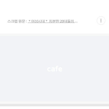
현
스크랩 원문 :
＊여성시대＊ 차분한 20대들의 알흠다운 공간
재
게
시
글
추
가
기
능
열
기