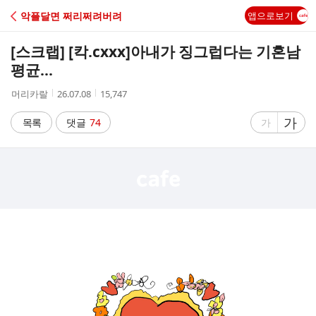
C
악플달면 쩌리쩌려버려
앱으로보기
A
[스크랩] [칵.cxxx]
아내가 징그럽다는 기혼남
F
평균...
작
작
조
머리카랄
26.07.08
15,747
E
성
성
회
자
시
수
글
가
글
목록
댓글
74
가
간
자
자
크
크
기
기
크
작
게
게