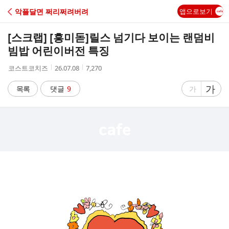
C
악플달면 쩌리쩌려버려
앱으로보기
A
[스크랩] [흥미돋]
릴스 넘기다 보이는 랜덤비
F
빔밥 어린이버전 특징
작
작
조
코스트코치즈
26.07.08
7,270
E
성
성
회
자
시
수
글
가
글
목록
댓글
9
가
간
자
자
크
크
기
기
크
작
게
게