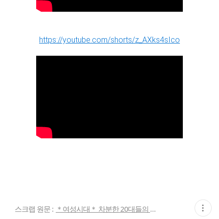
https://youtube.com/shorts/z_AXks4sIco
현
스크랩 원문 :
＊여성시대＊ 차분한 20대들의 알흠다운 공간
재