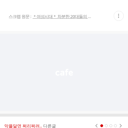
현
스크랩 원문 :
＊여성시대＊ 차분한 20대들의 알흠다운 공간
재
게
시
글
추
가
기
능
열
기
악플달면 쩌리쩌려..
다른글
현재페이지 1
2
3
4