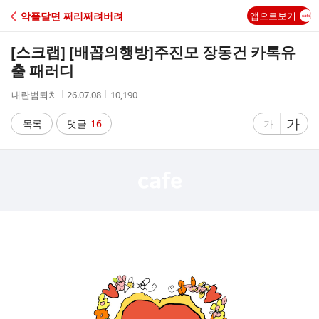
C
악플달면 쩌리쩌려버려
앱으로보기
A
[스크랩] [배꼽의행방]
주진모 장동건 카톡유
F
출 패러디
작
작
조
내란범퇴치
26.07.08
10,190
E
성
성
회
자
시
수
글
가
글
목록
댓글
16
가
간
자
자
크
크
기
기
크
작
게
게