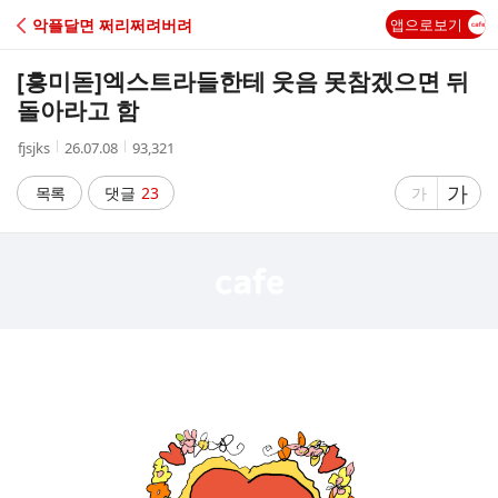
C
악플달면 쩌리쩌려버려
앱으로보기
A
[흥미돋]
엑스트라들한테 웃음 못참겠으면 뒤
F
돌아라고 함
작
작
조
fjsjks
26.07.08
93,321
E
성
성
회
자
시
수
글
가
글
목록
댓글
23
가
간
자
자
크
크
기
기
크
작
게
게