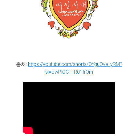
출처:
https://youtube.com/shorts/OYguOve_yRM?
si=owPlOCFirR01IrQm