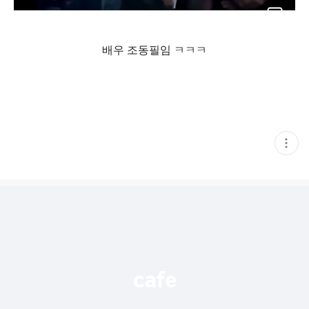
배우 조동필임 ㅋㅋㅋ
현
재
게
시
글
추
가
기
능
열
기