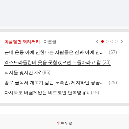
악플달면 쩌리쩌려..
다른글
현재페이지 1
2
3
4
댓
근데 운동 아예 안한다는 사람들은 진짜 아예 안하는거여?
(
57
)
지
글
댓
엑스트라들한테 웃음 못참겠으면 뒤돌아라고 함
(
23
)
글
댓
직시들 몇시간 자?
(
85
)
글
댓
종로 골목서 개고기 삶던 노숙인, 제지하던 공공근로자 흉기로 찔러
(
25
)
1
글
댓
다시봐도 버릴게없는 비트코인 단톡방 jpg
(
15
)
유
글
맨위로