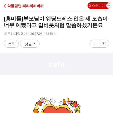
C
악플달면 쩌리쩌려버려
앱으로보기
A
[흥미돋]
부모님이 웨딩드레스 입은 제 모습이
F
너무 예뻤다고 입버릇처럼 말씀하셨거든요
작
작
조
도루하지말랬다
26.07.08
33,514
E
성
성
회
자
시
수
글
가
글
목록
댓글
7
가
간
자
자
크
크
기
기
크
작
게
게