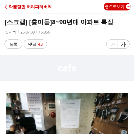
C
악플달면 쩌리쩌려버려
앱으로보기
A
[스크랩] [흥미돋]
8~90년대 아파트 특징
F
작
작
조
엿시씌
26.07.08
15,856
성
성
회
E
자
시
수
글
가
글
목록
댓글
43
가
간
자
자
크
크
기
기
크
작
게
게