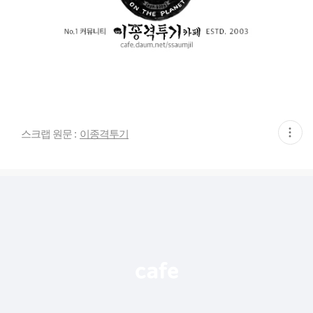
현
스크랩 원문 :
이종격투기
재
게
시
글
추
가
기
능
열
기