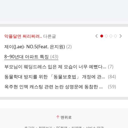
악플달면 쩌리쩌려..
다른글
현재페이지 1
2
3
4
댓
제이(J.ae)- NO.5(Feat. 은지원)
(
2
)
바
글
댓
8~90년대 아파트 특징
(
43
)
글
댓
부모님이 웨딩드레스 입은 제 모습이 너무 예뻤다고 입버릇처럼 말씀하셨거든요
(
7
)
엑
글
댓
동물학대 방지를 위한 「동물보호법」 개정에 관한 청원 2차 도전
(
84
)
직
글
댓
옥주현 인맥 캐스팅 관련 논란 성명문에 동참한 뮤지컬 배우들
(
59
)
글
맨위로