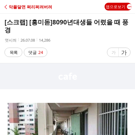
C
악플달면 쩌리쩌려버려
앱으로보기
A
[스크랩] [흥미돋]
8090년대생들 어렸을 때 풍
F
경
작
작
조
엿시씌
26.07.08
14,286
E
성
성
회
자
시
수
글
가
글
목록
댓글
24
가
간
자
자
크
크
기
기
크
작
게
게