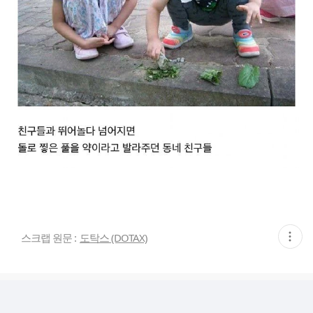
현
스크랩 원문 :
도탁스 (DOTAX)
재
게
시
글
추
가
기