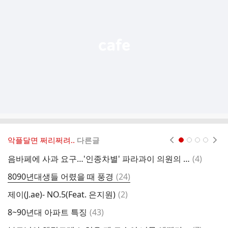
능
열
기
악플달면 쩌리쩌려..
다른글
현재페이지 1
2
3
4
댓
음바페에 사과 요구…'인종차별' 파라과이 의원의 '적반하장'
(
4
)
글
댓
8090년대생들 어렸을 때 풍경
(
24
)
글
댓
제이(J.ae)- NO.5(Feat. 은지원)
(
2
)
바
글
댓
8~90년대 아파트 특징
(
43
)
글