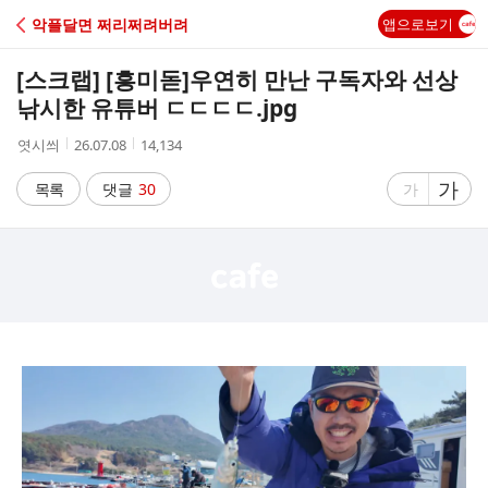
C
악플달면 쩌리쩌려버려
앱으로보기
A
[스크랩] [흥미돋]
우연히 만난 구독자와 선상
F
낚시한 유튜버 ㄷㄷㄷㄷ.jpg
작
작
조
엿시씌
26.07.08
14,134
E
성
성
회
자
시
수
글
가
글
목록
댓글
30
가
간
자
자
크
크
기
기
크
작
게
게