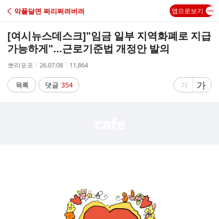
C
악플달면 쩌리쩌려버려
앱으로보기
A
[여시뉴스데스크]
"임금 일부 지역화폐로 지급
F
가능하게"…근로기준법 개정안 발의
작
작
조
뽀리포포
26.07.08
11,864
E
성
성
회
자
시
수
글
가
글
목록
댓글
354
가
간
자
자
크
크
기
기
크
작
게
게