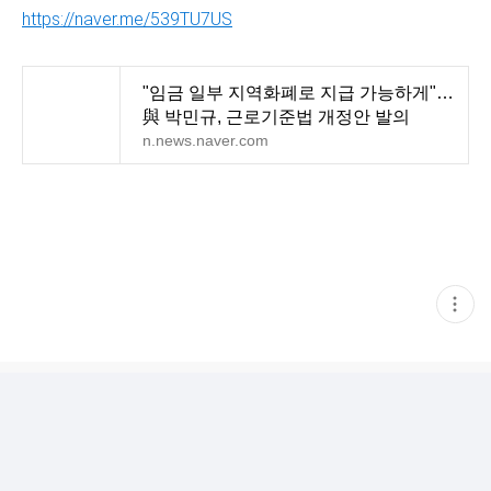
https://naver.me/539TU7US
"임금 일부 지역화폐로 지급 가능하게"…
與 박민규, 근로기준법 개정안 발의
n.news.naver.com
현
재
게
시
글
추
가
기
능
열
기