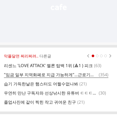
악플달면 쩌리쩌려..
다른글
현재페이지 1
2
3
4
댓
리센느 'LOVE ATTACK' 멜론 탑백 1위 (🔺️1 ) 피크
(
63
)
글
댓
"임금 일부 지역화폐로 지급 가능하게"…근로기준법 개정안 발의
(
354
)
[
글
댓
습기 가득한날은 햄스터도 어쩔수없나봐
(
21
)
글
댓
우연히 만난 구독자와 선상낚시한 유튜버 ㄷㄷㄷㄷ.jpg
(
30
)
윈
글
댓
졸업사진에 같이 찍힌 작고 귀여운 친구
(
21
)
글