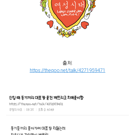
출처:
https://theqoo.net/talk/4271959471