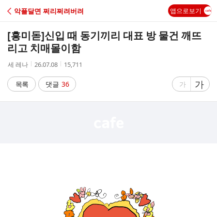
C
악플달면 쩌리쩌려버려
앱으로보기
A
[흥미돋]
신입 때 동기끼리 대표 방 물건 깨뜨
F
리고 치매몰이함
작
작
조
세 레나
26.07.08
15,711
E
성
성
회
자
시
수
글
가
글
목록
댓글
36
가
간
자
자
크
크
기
기
크
작
게
게