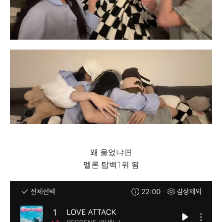
왜 울었냐면
멜론 탑백1위 됨