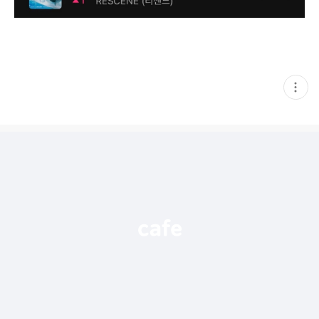
현
재
게
시
글
추
가
기
능
열
기