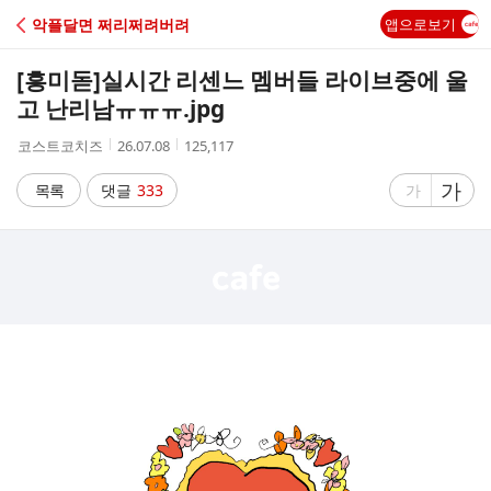
C
악플달면 쩌리쩌려버려
앱으로보기
A
[흥미돋]
실시간 리센느 멤버들 라이브중에 울
F
고 난리남ㅠㅠㅠ.jpg
작
작
조
코스트코치즈
26.07.08
125,117
E
성
성
회
자
시
수
글
가
글
목록
댓글
333
가
간
자
자
크
크
기
기
크
작
게
게