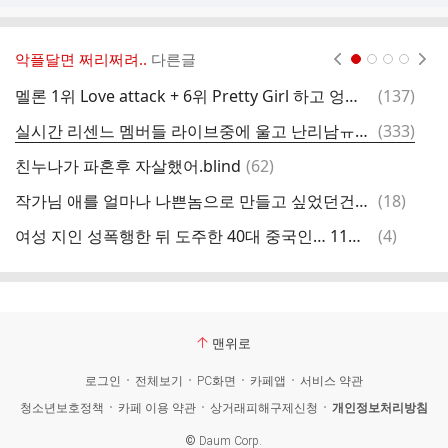
악플달면 쩌리쩌려..
다른글
현재페이지 1
2
3
4
댓
멜론 1위 Love attack + 6위 Pretty Girl 하고 엉엉우는 리센느 멤버들
(
137
)
너
글
댓
실시간 리센느 멤버들 라이브중에 울고 난리남ㅠㅠㅠ.jpg
(
333
)
내
글
댓
친누나가 파혼후 자살했어.blind
(
62
)
[
글
댓
작가님 애를 얼마나 나쁜놈으로 만들고 싶었던건지 감도 안 옴
(
18
)
글
댓
여성 지인 성폭행한 뒤 도주한 40대 중국인… 11일만 체포 후 구속송치
(
4
)
글
맨위로
로그인
전체보기
PC화면
카페앱
서비스 약관
청소년보호정책
카페 이용 약관
상거래피해구제신청
개인정보처리방침
©
Daum Corp.