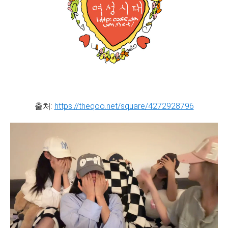
출처:
https://theqoo.net/square/4272928796