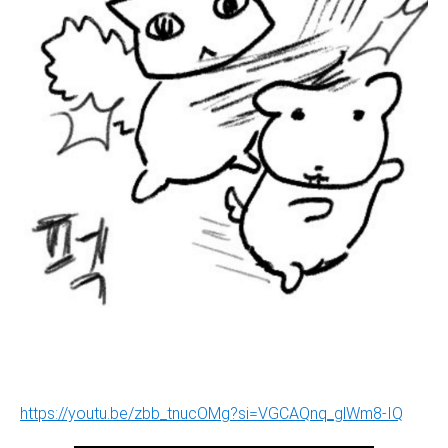
https://youtu.be/zbb_tnucOMg?si=VGCAQnq_glWm8-IQ