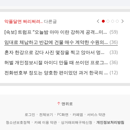
악플달면 쩌리쩌려..
다른글
현재페이지 1
2
3
4
댓
[속보] 트럼프 “오늘밤 아마 이란 강하게 공격…미리 경고”
(
59
)
글
댓
임대료 체납하고 반값에 건물 매수 계약한 수원의 모 병원장 ㄷㄷ
(
36
)
멤
글
댓
혼자 한강으로 갔다 사진 몇장을 찍고 앉아서 멍때리고 있는데 옆에있던 아저씨가 내가 찍은 사진을 보여달라는거야 궁금하대
(
33
)
글
댓
허벌 개인정보시절 아이디 만들 때 쓰이던 프로그램
(
36
)
글
댓
전화번호부 정도는 양호한 편이었던 과거 한국의 개인정보 상황
(
12
)
친
글
맨위로
로그인
전체보기
PC화면
카페앱
서비스 약관
청소년보호정책
카페 이용 약관
상거래피해구제신청
개인정보처리방침