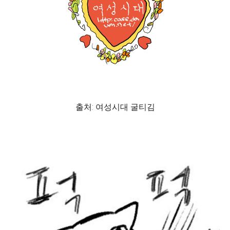
출처: 여성시대 굴티김