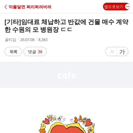
C
악플달면 쩌리쩌려버려
앱으로보기
A
[기타]
임대료 체납하고 반값에 건물 매수 계약
F
한 수원의 모 병원장 ㄷㄷ
작
작
조
굴티김
26.07.08
8,383
E
성
성
회
자
시
수
글
가
글
목록
댓글
36
가
간
자
자
크
크
기
기
크
작
게
게