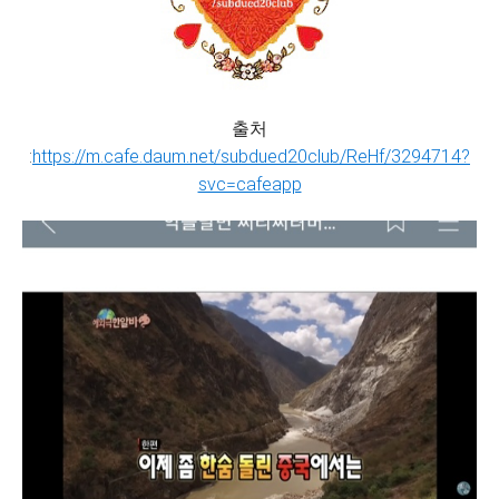
출처
:
https://m.cafe.daum.net/subdued20club/ReHf/3294714?
svc=cafeapp