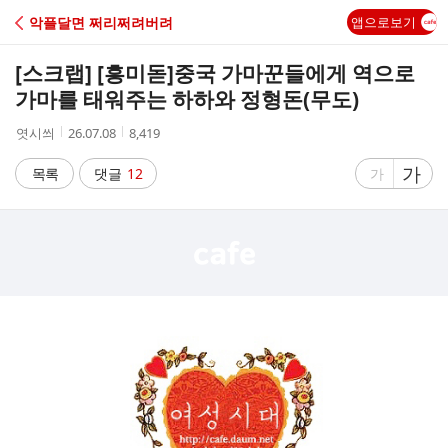
C
악플달면 쩌리쩌려버려
앱으로보기
A
[스크랩] [흥미돋]
중국 가마꾼들에게 역으로
F
가마를 태워주는 하하와 정형돈(무도)
작
작
조
엿시씌
26.07.08
8,419
E
성
성
회
자
시
수
글
가
글
목록
댓글
12
가
간
자
자
크
크
기
기
크
작
게
게