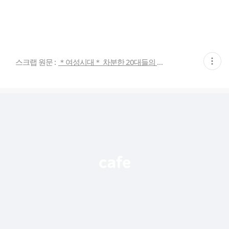
현
스크랩 원문 :
＊여성시대＊ 차분한 20대들의 알흠다운 공간
재
게
시
글
추
가
기
능
열
기