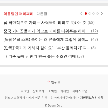
악플달면 쩌리쩌려..
다른글
현재페이지 1
2
3
4
댓
낯 극단적으로 가리는 사람들이 의외로 못하는 것
(
68
)
짐
글
댓
중국 가마꾼들에게 역으로 가마를 태워주는 하하와 정형돈(무도)
(
12
)
프
글
댓
(똑닮은딸 스포) 솜이는 왜 류솔에게 그렇게 집착했을까
(
47
)
빗
글
댓
[단독]“국가가 가해자 같아요”…‘부산 돌려차기’ 피해자의 울분
(
8
)
날
글
댓
내 기준 올해 상반기 반응 좋은 주조연 여배
(
37
)
글
맨위로
로그인
전체보기
PC화면
카페앱
서비스 약관
청소년보호정책
카페 이용 약관
상거래피해구제신청
개인정보처리방침
©
Daum Corp.