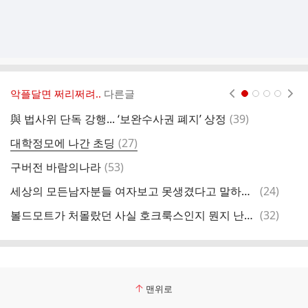
악플달면 쩌리쩌려..
다른글
현재페이지 1
2
3
4
댓
與 법사위 단독 강행... ‘보완수사권 폐지’ 상정
(
39
)
장
글
댓
대학정모에 나간 초딩
(
27
)
글
댓
구버전 바람의나라
(
53
)
글
댓
세상의 모든남자분들 여자보고 못생겼다고 말하지마세요
(
24
)
“
글
댓
볼드모트가 처몰랐던 사실 호크룩스인지 뭔지 난리만 안 쳤어도 2배는 더 살 수 있었다.twt
(
32
)
그
글
맨위로