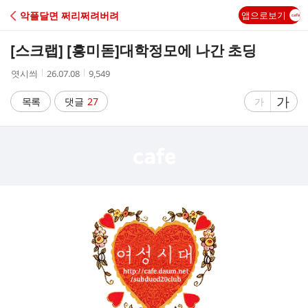
C
악플달면 쩌리쩌려버려
앱으로보기
A
[스크랩] [흥미돋]
대학정모에 나간 초딩
F
작
작
조
엿시씌
26.07.08
9,549
성
성
회
E
자
시
수
글
가
글
목록
댓글
27
가
간
자
자
크
크
기
기
크
작
게
게