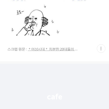
현
스크랩 원문 :
＊여성시대＊ 차분한 20대들의 알흠다운 공간
재
게
시
글
추
가
기
능
열
기