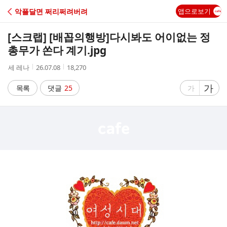
C
악플달면 쩌리쩌려버려
앱으로보기
A
[스크랩] [배꼽의행방]
다시봐도 어이없는 정
F
총무가 쏜다 계기.jpg
작
작
조
세 레나
26.07.08
18,270
E
성
성
회
자
시
수
글
가
글
목록
댓글
25
가
간
자
자
크
크
기
기
크
작
게
게