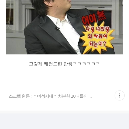
그렇게 레전드편 탄생ㅋㅋㅋㅋㅋㅋ
현
스크랩 원문 :
＊여성시대＊ 차분한 20대들의 알흠다운 공간
재
게
시
글
추
가
기