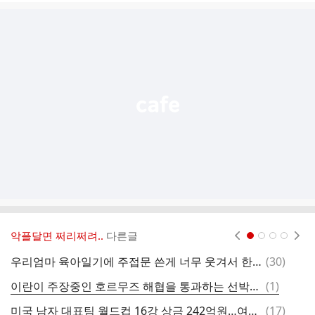
글
추
가
기
능
열
기
악플달면 쩌리쩌려..
다른글
현재페이지 1
2
3
4
댓
우리엄마 육아일기에 주접문 쓴게 너무 웃겨서 한참을 웃음
(
30
)
학
글
댓
이란이 주장중인 호르무즈 해협을 통과하는 선박에게 공격을 가하는 이유.jpg
(
1
)
3
글
댓
미국 남자 대표팀 월드컵 16강 상금 242억원…여자팀과 동등 배분
(
17
)
사