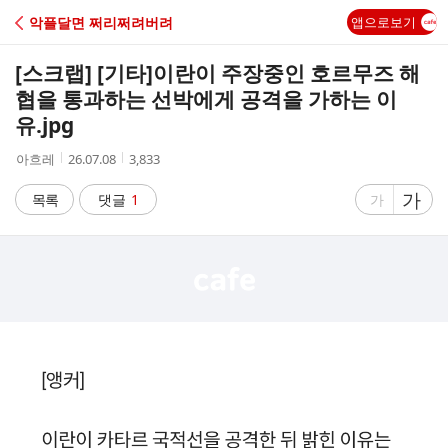
C
악플달면 쩌리쩌려버려
앱으로보기
A
[스크랩] [기타]
이란이 주장중인 호르무즈 해
F
협을 통과하는 선박에게 공격을 가하는 이
유.jpg
E
작
작
조
아흐레
26.07.08
3,833
성
성
회
자
시
수
글
가
글
목록
댓글
1
가
간
자
자
크
크
기
기
크
작
게
게