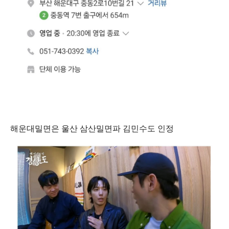
해운대밀면은 울산 삼산밀면파 김민수도 인정