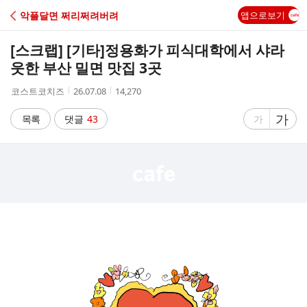
C
악플달면 쩌리쩌려버려
앱으로보기
A
[스크랩] [기타]
정용화가 피식대학에서 샤라
F
웃한 부산 밀면 맛집 3곳
작
작
조
코스트코치즈
26.07.08
14,270
E
성
성
회
자
시
수
글
가
글
목록
댓글
43
가
간
자
자
크
크
기
기
크
작
게
게