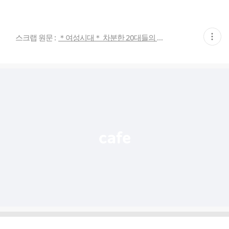
현
스크랩 원문 :
＊여성시대＊ 차분한 20대들의 알흠다운 공간
재
게
시
글
추
가
기
능
열
기