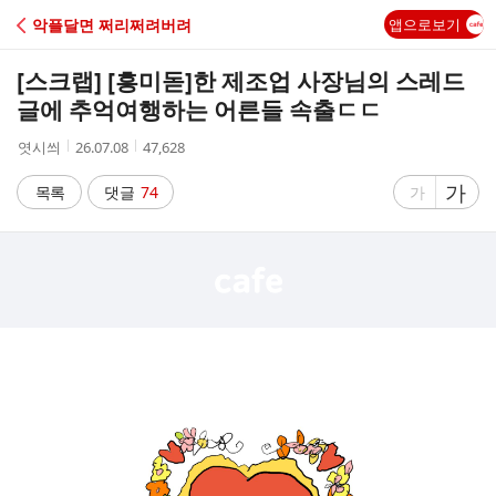
C
악플달면 쩌리쩌려버려
앱으로보기
A
[스크랩] [흥미돋]
한 제조업 사장님의 스레드
F
글에 추억여행하는 어른들 속출ㄷㄷ
작
작
조
엿시씌
26.07.08
47,628
E
성
성
회
자
시
수
글
가
글
목록
댓글
74
가
간
자
자
크
크
기
기
크
작
게
게