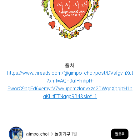
출처:
https://www.threads.com/@gimpo_choi/post/DVsfgv_iXut
?xmt=AQF0aIHmhpR-
EworC9bgEd6xemyrV7wvupdmzlonvxzs2DWggXppjzH1b
qKLltETNqgp9B4&slof=1