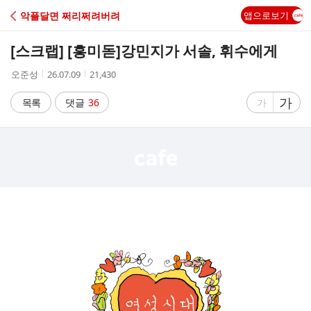
C
악플달면 쩌리쩌려버려
앱으로보기
A
[스크랩] [흥미돋]
강민지가 서솔, 휘수에게
F
작
작
조
오준성
26.07.09
21,430
성
성
회
E
자
시
수
글
가
글
목록
댓글
36
가
간
자
자
크
크
기
기
크
작
게
게