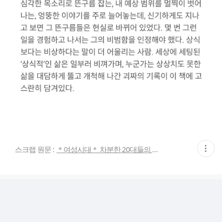
현
스크랩 원문 :
＊여성시대＊ 차분한 20대들의 알흠다운 공간
재
게
시
글
추
가
기
능
열