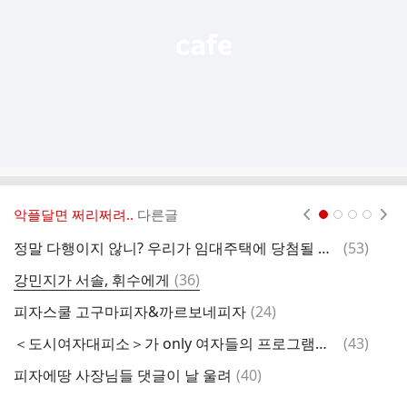
기
악플달면 쩌리쩌려..
다른글
현재페이지 1
2
3
4
댓
정말 다행이지 않니? 우리가 임대주택에 당첨될 정도로 가난해서
(
53
)
하
글
댓
강민지가 서솔, 휘수에게
(
36
)
한
글
댓
피자스쿨 고구마피자&까르보네피자
(
24
)
어
글
댓
＜도시여자대피소＞가 only 여자들의 프로그램이 될 수 있었던 이유
(
43
)
글
댓
피자에땅 사장님들 댓글이 날 울려
(
40
)
글