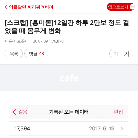
C
악플달면 쩌리쩌려버려
앱으로보기
A
[스크랩] [흥미돋]
12일간 하루 2만보 정도 걸
F
었을 때 몸무게 변화
작
작
조
마운자로꼽아
26.07.09
76,878
E
성
성
회
자
시
수
글
가
글
목록
댓글
43
가
간
자
자
크
크
기
기
크
작
게
게