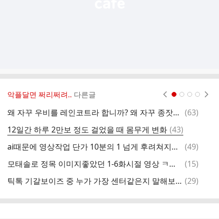
악플달면 쩌리쩌려..
다른글
현재페이지 1
2
3
4
댓
왜 자꾸 우비를 레인코트라 합니까? 왜 자꾸 종잣돈을 시드머니라고 합니까? 왜 자꾸 광경을 뷰라고 합니까? 왜 자꾸.twt
(
63
)
기
글
댓
12일간 하루 2만보 정도 걸었을 때 몸무게 변화
(
43
)
연
글
댓
ai때문에 영상작업 단가 10분의 1 넘게 후려쳐지구나
(
49
)
글
댓
모태솔로 정목 이미지좋았던 1-6화시절 영상 ㅋㅋㅋ
(
15
)
강
글
댓
틱톡 기갈보이즈 중 누가 가장 센터같은지 말해보는 달글 캡쳐
(
29
)
글