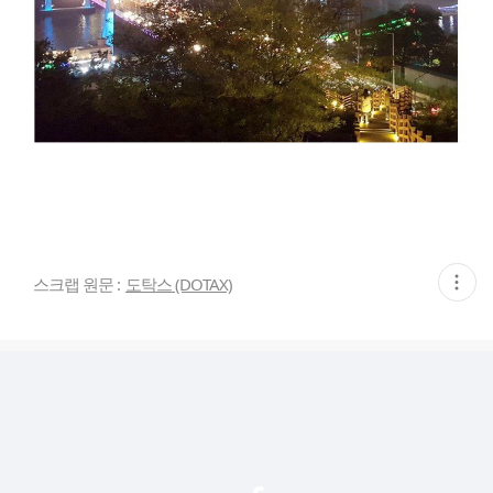
현
스크랩 원문 :
도탁스 (DOTAX)
재
게
시
글
추
가
기
능
열
기