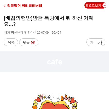
C
악플달면 쩌리쩌려버려
앱으로보기
A
[배꼽의행방]
방금 톡방에서 뭐 하신 거예
F
요...?
작
작
조
내가 정신병에게 간다
26.07.09
95,454
E
성
성
회
자
시
수
글
가
글
목록
댓글
68
가
간
자
자
크
크
기
기
크
작
게
게