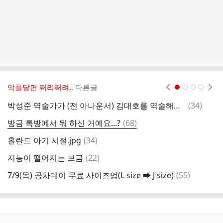
악플달면 쩌리쩌려..
다른글
현재페이지 1
2
3
4
댓
박성준 역술가가 (전 아나운서) 김대호를 역술해봄 (역술가 : "이서진+전현무 섞였다") (1)
(
34
)
글
댓
방금 톡방에서 뭐 하신 거예요...?
(
68
)
글
댓
홀란드 아기 시절.jpg
(
34
)
(
글
댓
지능이 떨어지는 브금
(
22
)
7
글
댓
7/9(목) 공차데이 무료 사이즈업(L size ➡ J size)
(
55
)
글