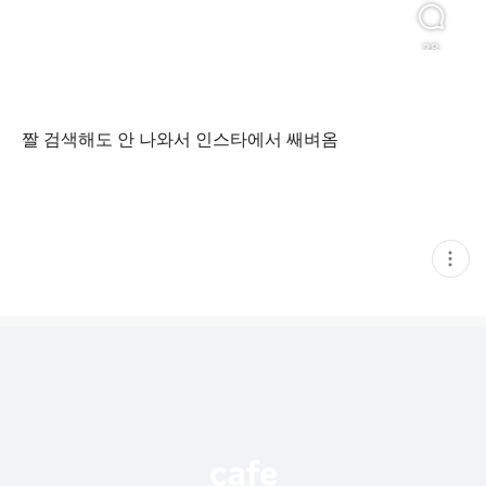
짤 검색해도 안 나와서 인스타에서 쌔벼옴
현
재
게
시
글
추
가
기
능
열
기