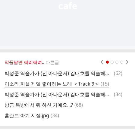
악플달면 쩌리쩌려..
다른글
현재페이지 1
2
3
4
댓
박성준 역술가가 (전 아나운서) 김대호를 역술해봄 (역술가 : "이서진+전현무 섞였다") (2)
(
62
)
지
글
댓
이소라 피셜 제일 좋아하는 노래 ＜Track 9＞
(
15
)
7
글
댓
박성준 역술가가 (전 아나운서) 김대호를 역술해봄 (역술가 : "이서진+전현무 섞였다") (1)
(
34
)
글
댓
방금 톡방에서 뭐 하신 거예요...?
(
68
)
글
댓
홀란드 아기 시절.jpg
(
34
)
(
글