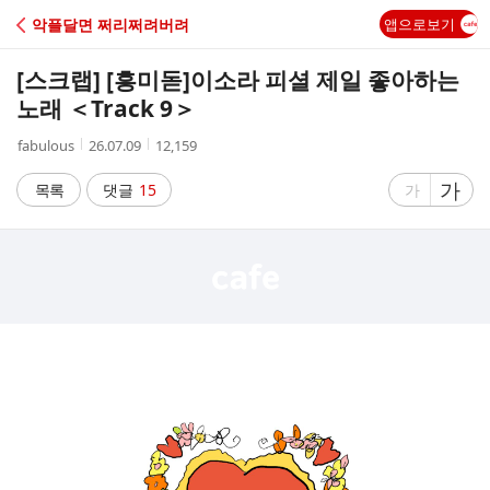
C
악플달면 쩌리쩌려버려
앱으로보기
A
[스크랩] [흥미돋]
이소라 피셜 제일 좋아하는
F
노래 ＜Track 9＞
작
작
조
fabulous
26.07.09
12,159
E
성
성
회
자
시
수
글
가
글
목록
댓글
15
가
간
자
자
크
크
기
기
크
작
게
게