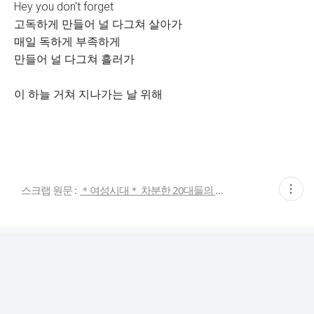
Hey you don't forget
고독하게 만들어 널 다그쳐 살아가
매일 독하게 부족하게
만들어 널 다그쳐 흘러가
이 하늘 거쳐 지나가는 날 위해
현
스크랩 원문 :
＊여성시대＊ 차분한 20대들의 알흠다운 공간
재
게
시
글
추
가
기
능
열
기