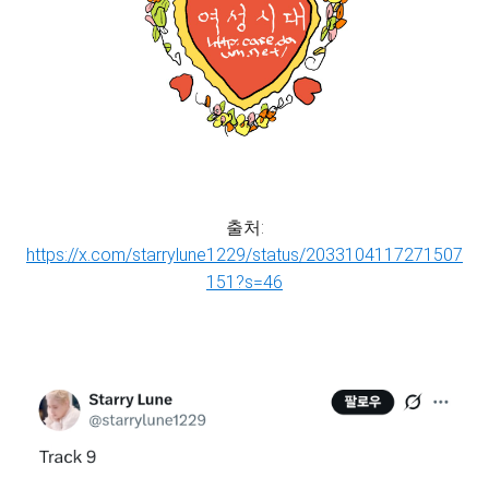
출처:
https://x.com/starrylune1229/status/2033104117271507
151?s=46