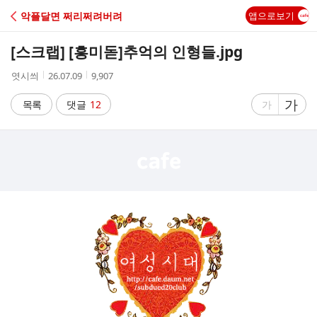
C
악플달면 쩌리쩌려버려
앱으로보기
A
[스크랩] [흥미돋]
추억의 인형들.jpg
F
작
작
조
엿시씌
26.07.09
9,907
성
성
회
E
자
시
수
글
가
글
목록
댓글
12
가
간
자
자
크
크
기
기
크
작
게
게