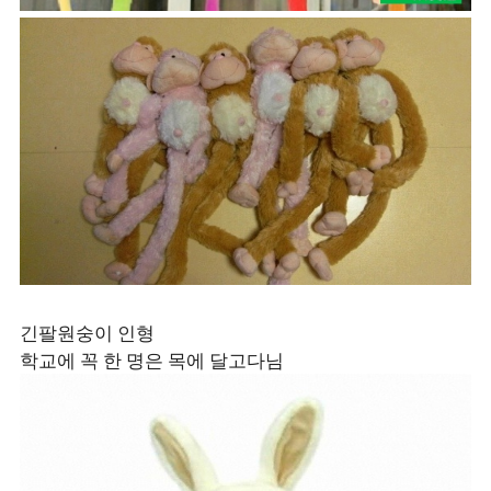
긴팔원숭이 인형
학교에 꼭 한 명은 목에 달고다님