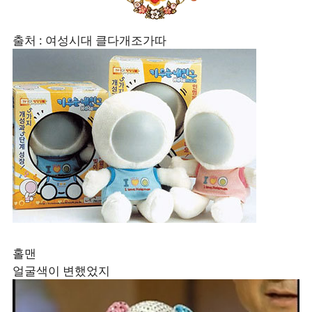
출처 : 여성시대 클다개조가따
홀맨
얼굴색이 변했었지