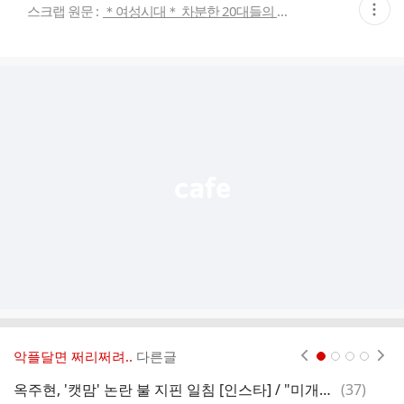
현
스크랩 원문 :
＊여성시대＊ 차분한 20대들의 알흠다운 공간
재
게
시
글
추
가
기
능
열
기
악플달면 쩌리쩌려..
다른글
현재페이지 1
2
3
4
댓
옥주현, '캣맘' 논란 불 지핀 일침 [인스타] / "미개한 현 동물법, 처벌 무시무시해야"…옥주현, 채팅방 '고어전문방' 사건에 분노
(
37
)
무