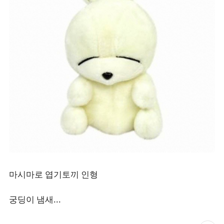
마시마로 엽기토끼 인형
궁딩이 냄새...