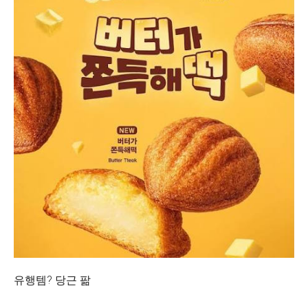
유행템? 당근 팖