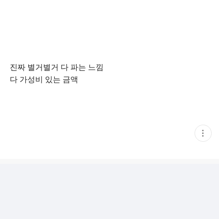
진짜 별거별거 다 파는 느낌
다 가성비 있는 금액
현
재
게
시
글
추
가
기
능
열
기