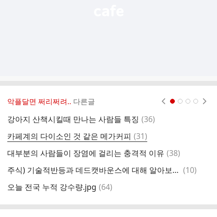
악플달면 쩌리쩌려..
다른글
현재페이지 1
2
3
4
댓
강아지 산책시킬때 만나는 사람들 특징
(
36
)
고
글
댓
카페계의 다이소인 것 같은 메가커피
(
31
)
[
글
댓
대부분의 사람들이 장염에 걸리는 충격적 이유
(
38
)
중
글
댓
주식) 기술적반등과 데드캣바운스에 대해 알아보자 🐱📉
(
10
)
글
댓
오늘 전국 누적 강수량.jpg
(
64
)
일
글