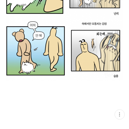
현
재
게
시