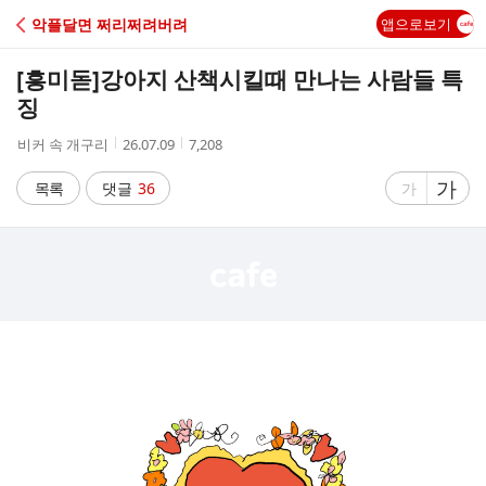
C
악플달면 쩌리쩌려버려
앱으로보기
A
[흥미돋]
강아지 산책시킬때 만나는 사람들 특
F
징
작
작
조
비커 속 개구리
26.07.09
7,208
E
성
성
회
자
시
수
글
가
글
목록
댓글
36
가
간
자
자
크
크
기
기
크
작
게
게