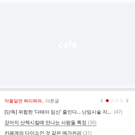
글
추
가
기
능
열
기
악플달면 쩌리쩌려..
다른글
현재페이지 1
2
3
4
댓
[단독] 위험한 ‘다태아 임신’ 줄인다… 난임시술 지침 10년만에 변경
(
47
)
오
글
댓
강아지 산책시킬때 만나는 사람들 특징
(
36
)
고
글
댓
카페계의 다이소인 것 같은 메가커피
(
31
)
[