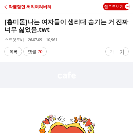
C
악플달면 쩌리쩌려버려
앱으로보기
A
[흥미돋]
나는 여자들이 생리대 숨기는 거 진짜
F
너무 싫었음.twt
작
작
조
스트랫토비
26.07.09
10,961
E
성
성
회
자
시
수
글
가
글
목록
댓글
70
가
간
자
자
크
크
기
기
크
작
게
게