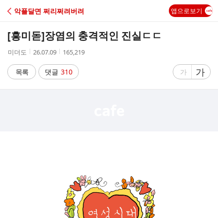
C
악플달면 쩌리쩌려버려
앱으로보기
A
[흥미돋]
장염의 충격적인 진실ㄷㄷ
F
작
작
조
미더도
26.07.09
165,219
성
성
회
E
자
시
수
글
가
글
목록
댓글
310
가
간
자
자
크
크
기
기
크
작
게
게