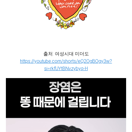
출처: 여성시대 미더도
https://youtube.com/shorts/eQ2OgBOgy3w?
si=rkfUYtBNvzybyq-H