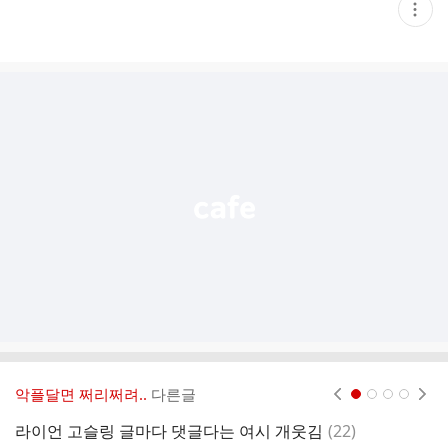
현
재
게
시
글
추
가
기
능
열
기
악플달면 쩌리쩌려..
다른글
현재페이지 1
2
3
4
댓
라이언 고슬링 글마다 댓글다는 여시 개웃김
(
22
)