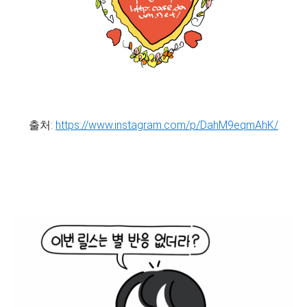
출처:
https://www.instagram.com/p/DahM9eqmAhK/