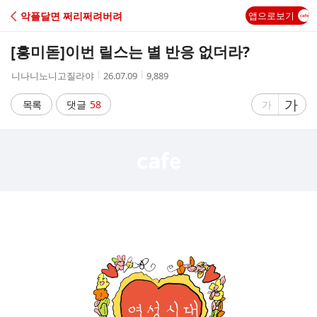
C
악플달면 쩌리쩌려버려
앱으로보기
A
[흥미돋]
이번 릴스는 별 반응 없더라?
F
작
작
조
니나니노니고질라야
26.07.09
9,889
성
성
회
E
자
시
수
글
가
글
목록
댓글
58
가
간
자
자
크
크
기
기
크
작
게
게