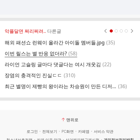
악플달면 쩌리쩌려..
다른글
현재페이지 1
2
3
4
댓
해외 패션쇼 런웨이 올라간 아이돌 멤버들.jpg
(
35
)
글
댓
이번 릴스는 별 반응 없더라?
(
58
)
음
글
댓
라이언 고슬링 글마다 댓글다는 여시 개웃김
(
22
)
글
댓
장염의 충격적인 진실ㄷㄷ
(
310
)
글
댓
최근 별명이 제빵의 왕이라는 차승원이 만든 디저트
(
36
)
단
글
맨위로
로그인
전체보기
PC화면
카페앱
서비스 약관