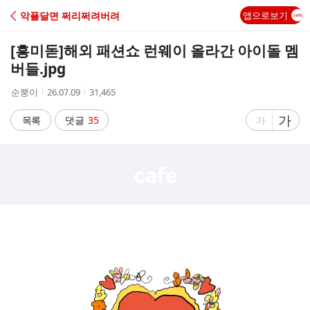
C
악플달면 쩌리쩌려버려
앱으로보기
A
[흥미돋]
해외 패션쇼 런웨이 올라간 아이돌 멤
F
버들.jpg
작
작
조
순뿡이
26.07.09
31,465
E
성
성
회
자
시
수
글
가
글
목록
댓글
35
가
간
자
자
크
크
기
기
크
작
게
게