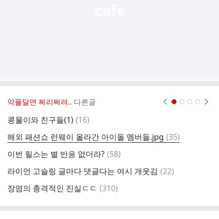
악플달면 쩌리쩌려..
다른글
현재페이지 1
2
3
4
댓
콩물이와 친구들(1)
(
16
)
글
댓
해외 패션쇼 런웨이 올라간 아이돌 멤버들.jpg
(
35
)
글
댓
이번 릴스는 별 반응 없더라?
(
58
)
음
글
댓
라이언 고슬링 글마다 댓글다는 여시 개웃김
(
22
)
글
댓
장염의 충격적인 진실ㄷㄷ
(
310
)
글