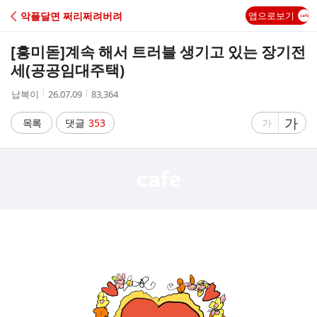
C
악플달면 쩌리쩌려버려
앱으로보기
A
[흥미돋]
계속 해서 트러블 생기고 있는 장기전
F
세(공공임대주택)
작
작
조
납복이
26.07.09
83,364
E
성
성
회
자
시
수
글
가
글
목록
댓글
353
가
간
자
자
크
크
기
기
크
작
게
게