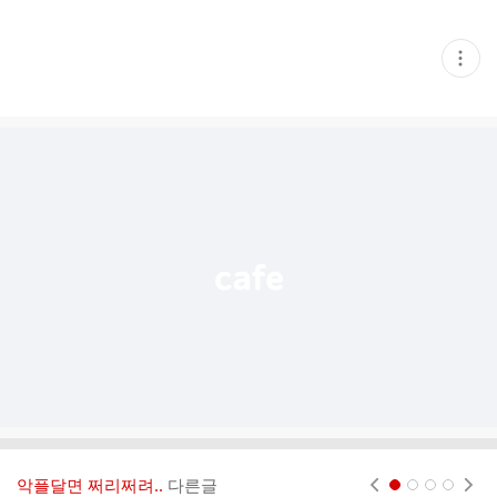
현
재
게
시
글
추
가
기
능
열
기
악플달면 쩌리쩌려..
다른글
현재페이지 1
2
3
4