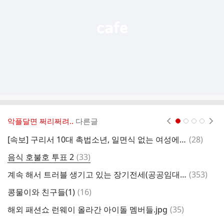
기
악플달면 쩌리쩌려..
다른글
현재페이지 1
2
3
4
댓
[속보] 구리서 10대 촉법소년, 일면식 없는 여성에게 흉기 휘둘러
(
28
)
이
글
댓
음식 호불호 투표 2
(
33
)
라
글
댓
계속 해서 트러블 생기고 있는 장기전세(공공임대주택)
(
353
)
장
글
댓
콩물이와 친구들(1)
(
16
)
글
댓
해외 패션쇼 런웨이 올라간 아이돌 멤버들.jpg
(
35
)
글