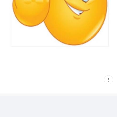
현
재
게
시
글
추
가
기
능
열