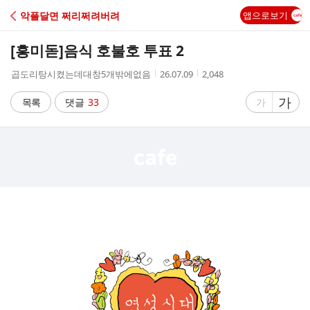
C
악플달면 쩌리쩌려버려
앱으로보기
A
[흥미돋]
음식 호불호 투표 2
F
작
작
조
곱도리탕시켰는데대창5개밖에없음
26.07.09
2,048
성
성
회
E
자
시
수
글
가
글
목록
댓글
33
가
간
자
자
크
크
기
기
크
작
게
게