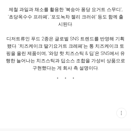
제철 과일과 채소를 활용한 '복숭아 퐁당 요거트 스무디',
'초당옥수수 프라페', '포도녹차 젤리 크러쉬' 등도 함께 출
시된다.
디저트류인 푸드 2종은 글로벌 SNS 트렌드를 반영해 기획
됐다. '치즈케이크 딸기요거트 크레페'는 통 치즈케이크 토
핑을 올린 제품이며, '와앙 핫 치즈스틱 & 딥'은 SNS에서 유
행한 늘어나는 치즈스틱과 딥소스 조합을 가성비 상품으로
구현했다는 게 회사 측 설명이다.
현
재
게
시
글