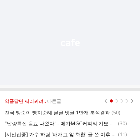
추
가
기
능
열
기
악플달면 쩌리쩌려..
다른글
현재페이지 1
2
3
4
댓
전국 빵순이 빵지순례 달글 댓글 1만개 분석결과
(
50
)
글
댓
"납량특집 음료 나왔다"…메가MGC커피의 기묘한 신메뉴 정체
(
30
)
글
댓
[시선집중] 가수 하림 '배재고 앞 화환' 글 쓴 이후 "5.18 유족인 어머니가..."
(
11
)
글