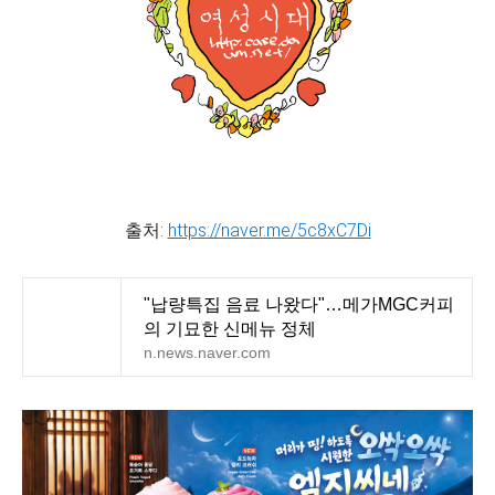
출처:
https://naver.me/5c8xC7Di
"납량특집 음료 나왔다"…메가MGC커피
의 기묘한 신메뉴 정체
n.news.naver.com