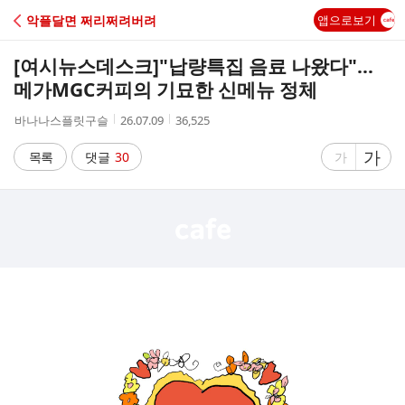
C
악플달면 쩌리쩌려버려
앱으로보기
A
[여시뉴스데스크]
"납량특집 음료 나왔다"…
F
메가MGC커피의 기묘한 신메뉴 정체
작
작
조
바나나스플릿구슬
26.07.09
36,525
E
성
성
회
자
시
수
글
가
글
목록
댓글
30
가
간
자
자
크
크
기
기
크
작
게
게