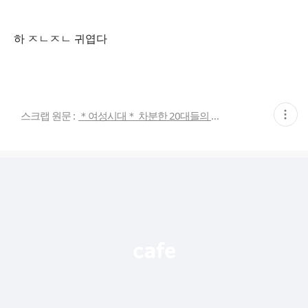
하 ㅈㄴㅈㄴ 귀엽다
현
스크랩 원문 :
＊여성시대＊ 차분한 20대들의 알흠다운 공간
재
게
시
글
추
가
기
능
열
기