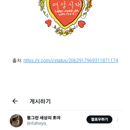
출처:
https://x.com/i/status/2062917969311871174