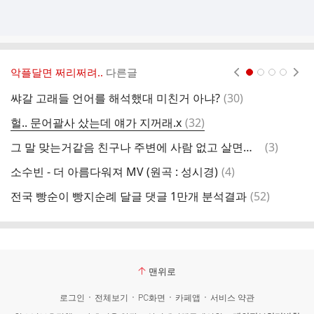
악플달면 쩌리쩌려..
다른글
현재페이지 1
2
3
4
댓
쌰갈 고래들 언어를 해석했대 미친거 아냐?
(
30
)
글
댓
헐.. 문어괄사 샀는데 얘가 지꺼래.x
(
32
)
글
댓
그 말 맞는거같음 친구나 주변에 사람 없고 살면서 그닥 즐거운 일이 없는사람들은
(
3
)
글
댓
소수빈 - 더 아름다워져 MV (원곡 : 성시경)
(
4
)
콩
글
댓
전국 빵순이 빵지순례 달글 댓글 1만개 분석결과
(
52
)
글
맨위로
로그인
전체보기
PC화면
카페앱
서비스 약관