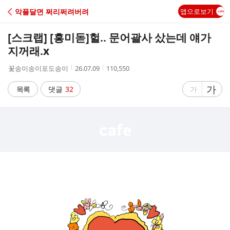
C
악플달면 쩌리쩌려버려
앱으로보기
A
[스크랩] [흥미돋]
헐.. 문어괄사 샀는데 얘가
F
지꺼래.x
작
작
조
꽃송이송이포도송이
26.07.09
110,550
E
성
성
회
자
시
수
글
가
글
목록
댓글
32
가
간
자
자
크
크
기
기
크
작
게
게