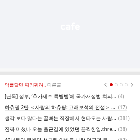
능
열
기
악플달면 쩌리쩌려..
다른글
현재페이지 1
2
3
4
댓
[단독] 정부, ‘추가세수 특별법’에 국가재정법 회피 조항 추진
(
4
)
글
댓
하츄핑 2탄 ＜사랑의 하츄핑: 고래보석의 전설＞ 메인 예고편
(
17
)
글
댓
생각 보다 많다는 꿀빠는 직장에서 현타오는 사람들
(
381
)
니
글
댓
진짜 미쳤나 오늘 출근길에 있었던 끔찍한일.threads
(
38
)
글
댓