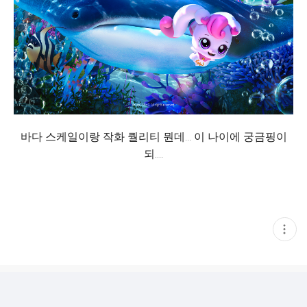
바다 스케일이랑 작화 퀄리티 뭔데... 이 나이에 궁금핑이
되....
현
재
게
시
글
추
가
기