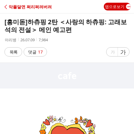
C
악플달면 쩌리쩌려버려
앱으로보기
A
[흥미돋]
하츄핑 2탄 ＜사랑의 하츄핑: 고래보
F
석의 전설＞ 메인 예고편
작
작
조
아리병
26.07.09
7,984
E
성
성
회
자
시
수
글
가
글
목록
댓글
17
가
간
자
자
크
크
기
기
크
작
게
게