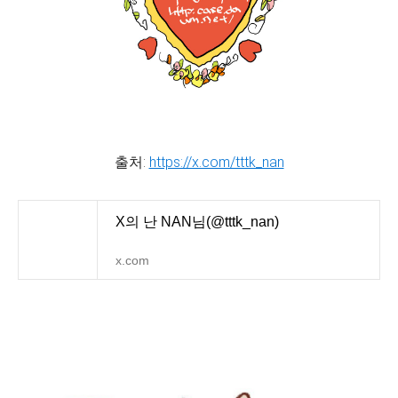
출처:
https://x.com/tttk_nan
X의 난 NAN님(@tttk_nan)
x.com