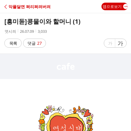
C
악플달면 쩌리쩌려버려
앱으로보기
A
[흥미돋]
콩물이와 할머니 (1)
F
작
작
조
엿시씌
26.07.09
3,033
성
성
회
E
자
시
수
글
가
글
목록
댓글
27
가
간
자
자
크
크
기
기
크
작
게
게