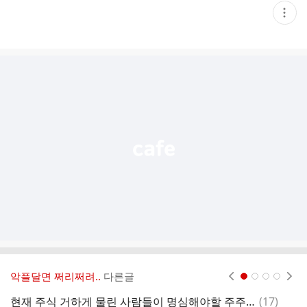
현
재
게
시
글
추
가
기
능
열
기
악플달면 쩌리쩌려..
다른글
현재페이지 1
2
3
4
댓
현재 주식 거하게 물린 사람들이 명심해야할 주주 행동강령
(
17
)