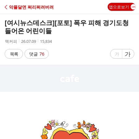
C
악플달면 쩌리쩌려버려
앱으로보기
A
[여시뉴스데스크]
[포토] 폭우 피해 경기도청
F
들어온 어린이들
작
작
조
맥커피
26.07.09
15,834
E
성
성
회
자
시
수
글
가
글
목록
댓글
76
가
간
자
자
크
크
기
기
크
작
게
게