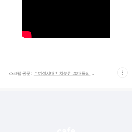
현
스크랩 원문 :
＊여성시대＊ 차분한 20대들의 알흠다운 공간
재
게
시
글
추
가
기
능
열
기