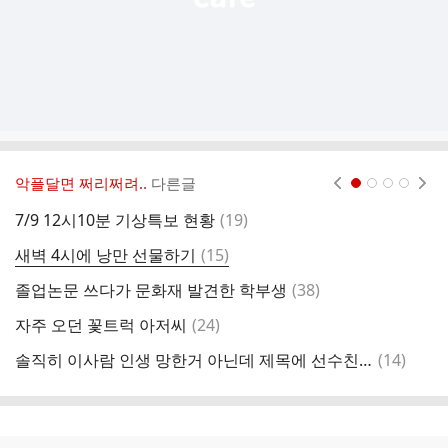
악플달면 쩌리쩌려..
다른글
현재페이지 1
2
3
4
댓
7/9 12시10분 기상특보 현황
(
19
)
초
글
댓
새벽 4시에 낭만 선물하기
(
15
)
극
글
댓
졸업논문 쓰다가 문화재 발견한 학부생
(
38
)
글
댓
자주 오던 꽃트럭 아저씨
(
24
)
강
글
댓
솔직히 이사람 인생 망한거 아닌데 제목에 선수친이유 알겟음
(
14
)
다
글