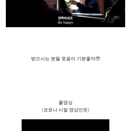
받으시는 분들 웃음이 기분좋아🥹
풀영상
(코로나 시절 영상인듯)