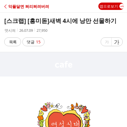
C
악플달면 쩌리쩌려버려
앱으로보기
A
[스크랩] [흥미돋]
새벽 4시에 낭만 선물하기
F
작
작
조
엿시씌
26.07.09
27,950
성
성
회
E
자
시
수
글
가
글
목록
댓글
15
가
간
자
자
크
크
기
기
크
작
게
게