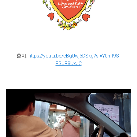
출처:
https://youtu.be/eBgUwj5DSkg?si=Y0mt9S-
FSUR8UxJC