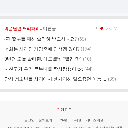
악플달면 쩌리쩌려..
다른글
현재페이지 1
2
3
4
댓
(판)딸분들 재산 솔직히 받으시나요?
(
65
)
글
댓
너희는 사라진 게임중에 인생겜 있어?
(
174
)
글
댓
9년전 오늘 발매된, 레드벨벳 "빨간 맛"
(
10
)
런
글
댓
내친구가 우리 큰누나를 짝사랑했어.txt
(
44
)
지
글
댓
당시 청소년들 사이에서 센세이션 일으켰던 예능.jpg
(
39
)
[
글
맨위로
로그인
전체보기
PC화면
카페앱
서비스 약관
청소년보호정책
카페 이용 약관
상거래피해구제신청
개인정보처리방침