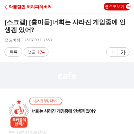
C
악플달면 쩌리쩌려버려
앱으로보기
A
[스크랩] [흥미돋]
너희는 사라진 게임중에 인
F
생겜 있어?
작
작
조
쪼꼬버섯
26.07.09
3,553
E
성
성
회
자
시
수
글
가
글
목록
댓글
174
가
간
자
자
크
크
기
기
크
작
게
게