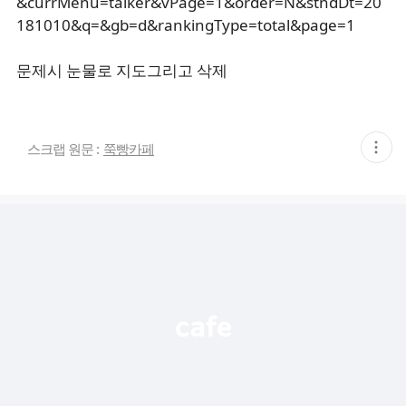
&currMenu=talker&vPage=1&order=N&stndDt=20
181010&q=&gb=d&rankingType=total&page=1
문제시 눈물로 지도그리고 삭제
현
스크랩 원문 :
쭉빵카페
재
게
시
글
추
가
기
능
열
기