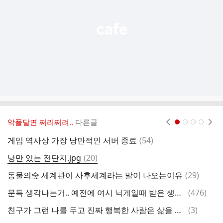
기
악플달면 쩌리쩌려..
다른글
현재페이지 1
2
3
4
댓
게임 역사상 가장 낭만적인 서버 종료
(
54
)
글
댓
낭만 있는 전단지.jpg
(
20
)
글
댓
동물의숲 세계관이 사후세계라는 말이 나오는이유
(
29
)
글
댓
문득 생각나는거.. 예전에 여시 닉게일때 받은 생일축하
(
476
)
(
글
댓
친구가 그런 나를 두고 진짜 행복한 사람은 삶을 전시하지 않는다며
(
3
)
너
글