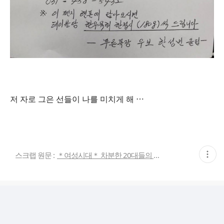
저 자로 그은 선들이 나를 미치게 해 ⋯
현
스크랩 원문 :
＊여성시대＊ 차분한 20대들의 알흠다운 공간
재
게
시
글
추
가
기
능
열