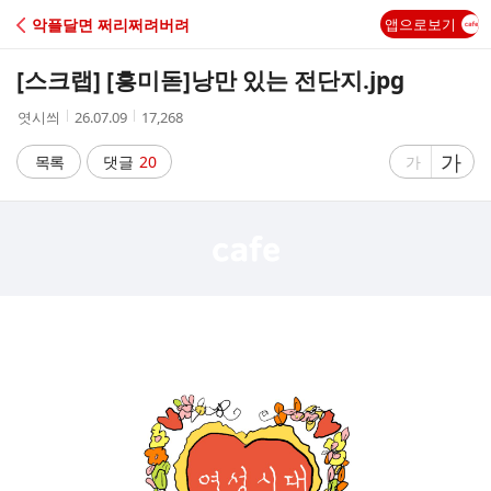
C
악플달면 쩌리쩌려버려
앱으로보기
A
[스크랩] [흥미돋]
낭만 있는 전단지.jpg
F
작
작
조
엿시씌
26.07.09
17,268
성
성
회
E
자
시
수
글
가
글
목록
댓글
20
가
간
자
자
크
크
기
기
크
작
게
게