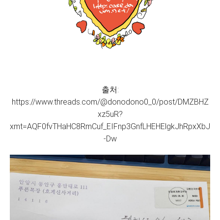
출처:
https://www.threads.com/@donodono0_0/post/DMZBHZ
xz5uR?
xmt=AQF0fvTHaHC8RmCuf_EIFnp3GnfLHEHElgkJhRpxXbJ
-Dw