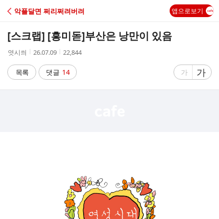
C
악플달면 쩌리쩌려버려
앱으로보기
A
[스크랩] [흥미돋]
부산은 낭만이 있음
F
작
작
조
엿시씌
26.07.09
22,844
성
성
회
E
자
시
수
글
가
글
목록
댓글
14
가
간
자
자
크
크
기
기
크
작
게
게