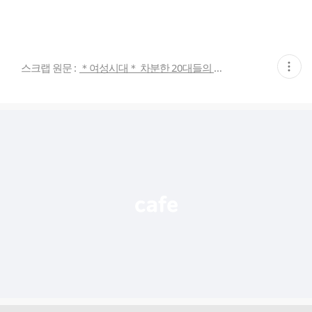
현
스크랩 원문 :
＊여성시대＊ 차분한 20대들의 알흠다운 공간
재
게
시
글
추
가
기
능
열
기