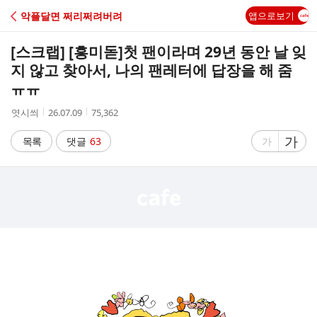
C
악플달면 쩌리쩌려버려
앱으로보기
A
[스크랩] [흥미돋]
첫 팬이라며 29년 동안 날 잊
F
지 않고 찾아서, 나의 팬레터에 답장을 해 줌
ㅠㅠ
E
작
작
조
엿시씌
26.07.09
75,362
성
성
회
자
시
수
글
가
글
목록
댓글
63
가
간
자
자
크
크
기
기
크
작
게
게